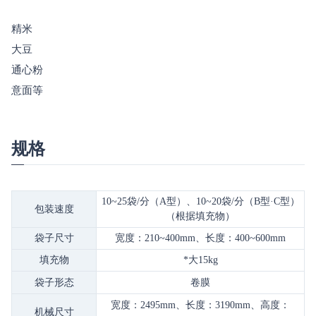
精米
大豆
通心粉
意面等
规格
10~25
袋
/分（
A型
）
、
10~20
袋
/分（B
型
·C型
）
包装速度
（根据填充物）
袋子尺寸
宽度：
210
~
40
0mm、长度：
400
~
60
0mm
填充物
*大
15kg
袋子形态
卷膜
宽度：
2495m
m、长度：
3190
mm、高度：
机械尺寸